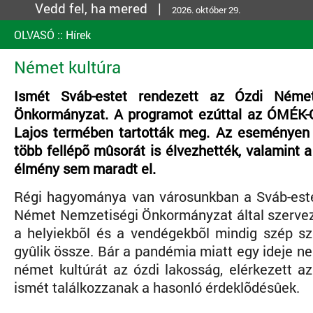
Vedd fel, ha mered |
2026. október 29.
OLVASÓ
::
Hírek
Német kultúra
Ismét Sváb-estet rendezett az Ózdi Néme
Önkormányzat. A programot ezúttal az ÓMÉK-
Lajos termében tartották meg. Az eseményen
több fellépõ mûsorát is élvezhették, valamint 
élmény sem maradt el.
Régi hagyománya van városunkban a Sváb-est
Német Nemzetiségi Önkormányzat által szerve
a helyiekbõl és a vendégekbõl mindig szép 
gyûlik össze. Bár a pandémia miatt egy ideje n
német kultúrát az ózdi lakosság, elérkezett a
ismét találkozzanak a hasonló érdeklõdésûek.