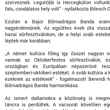
szerveznek. Legutóbb is Hercegkúton voltun
falu, csodálatos hely volt” - nyilatkozta Bilesch 
Ezután a Bajor Bõrnadrágos Banda sraml
nagyérdemûnek. Az együttes évek óta vissza
hazai sörfesztiválokon, de a helyi sváb estek
léptek már korábban.
„A német kultúra fõleg így õsszel nagyon n
vannak az Oktoberfestes sörfesztiválok, 
országban és Európában népszerûvé tes
szeptemberi-októberi estéket. A sváb kultúra a
ezeknek az estéknek” - fogalmazott Berendi N
Bõrnadrágos Banda harmonikása.
Az ismert dallamokra a közönség is megmo
táncra is perdültek. A vacsorát követõen eg