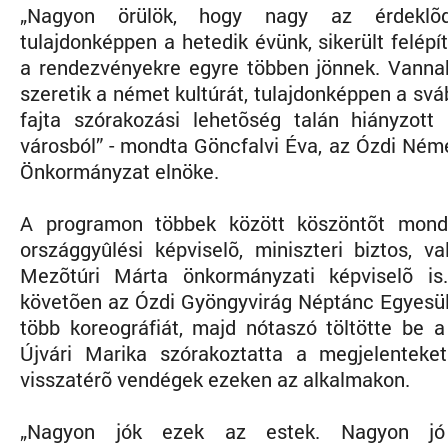
„Nagyon örülök, hogy nagy az érdekl
tulajdonképpen a hetedik évünk, sikerült felépít
a rendezvényekre egyre többen jönnek. Vannak
szeretik a német kultúrát, tulajdonképpen a svá
fajta szórakozási lehetõség talán hiányzott
városból” - mondta Göncfalvi Éva, az Ózdi Ném
Önkormányzat elnöke.
A programon többek között köszöntõt mond
országgyûlési képviselõ, miniszteri biztos, v
Mezõtúri Márta önkormányzati képviselõ is
követõen az Ózdi Gyöngyvirág Néptánc Egyesül
több koreográfiát, majd nótaszó töltötte be a
Újvári Marika szórakoztatta a megjelenteke
visszatérõ vendégek ezeken az alkalmakon.
„Nagyon jók ezek az estek. Nagyon jó