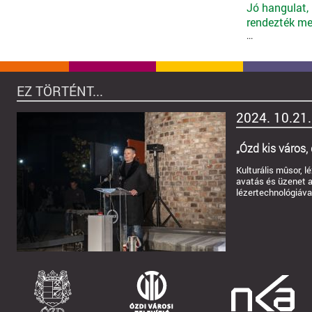
Jó hangulat,
rendezték meg
...
EZ TÖRTÉNT...
2024. 10.21.
„Ózd kis város, d
Kulturális mûsor, 
avatás és üzenet a
lézertechnológiáva