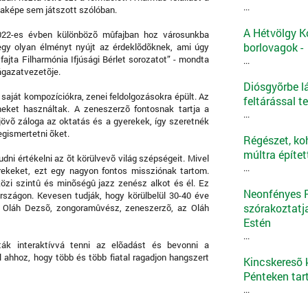
...
ldaképe sem játszott szólóban.
A Hétvölgy K
2022-es évben különbözõ mûfajban hoz városunkba
borlovagok -
egy olyan élményt nyújt az érdeklõdõknek, ami úgy
fajta Filharmónia Ifjúsági Bérlet sorozatot” - mondta
...
ágazatvezetõje.
Diósgyõrbe l
 saját kompozíciókra, zenei feldolgozásokra épült. Az
feltárással t
eket használtak. A zeneszerzõ fontosnak tartja a
...
 jövõ záloga az oktatás és a gyerekek, így szeretnék
egismertetni õket.
Régészet, ko
múltra építe
udni értékelni az õt körülvevõ világ szépségeit. Mivel
...
rekeket, ezt egy nagyon fontos missziónak tartom.
zi szintû és minõségû jazz zenész alkot és él. Ez
Neonfényes Ro
szágon. Kevesen tudják, hogy körülbelül 30-40 éve
szórakoztatj
ki Oláh Dezsõ, zongoramûvész, zeneszerzõ, az Oláh
Estén
...
ák interaktívvá tenni az elõadást és bevonni a
l ahhoz, hogy több és több fiatal ragadjon hangszert
Kincskeresõ k
Pénteken tar
...