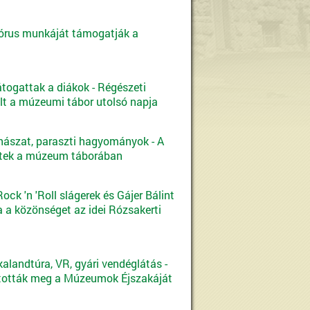
órus munkáját támogatják a
átogattak a diákok - Régészeti
elt a múzeumi tábor utolsó napja
hászat, paraszti hagyományok - A
ttek a múzeum táborában
ck 'n 'Roll slágerek és Gájer Bálint
a a közönséget az idei Rózsakerti
alandtúra, VR, gyári vendéglátás -
tották meg a Múzeumok Éjszakáját