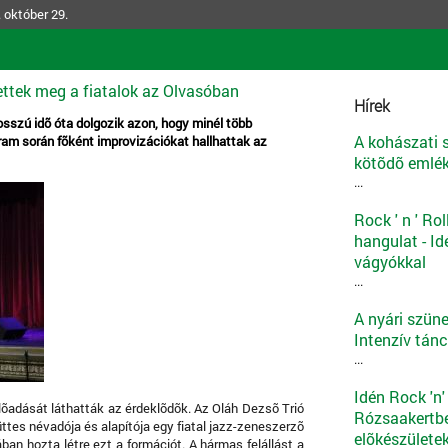
 október 29.
ettek meg a fiatalok az Olvasóban
Hírek
osszú idõ óta dolgozik azon, hogy minél több
A kohászati
am során fõként improvizációkat hallhattak az
kötõdõ emlék
...
Rock ' n ' Ro
hangulat - Id
vágyókkal
...
A nyári szüne
Intenzív tánc
...
Idén Rock 'n'
lõadását láthatták az érdeklõdõk. Az Oláh Dezsõ Trió
Rózsaakertbe
tes névadója és alapítója egy fiatal jazz-zeneszerzõ
elõkészülete
an hozta létre ezt a formációt. A hármas felállást a