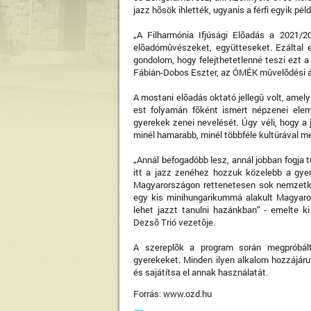
jazz hõsök ihlették, ugyanis a férfi egyik pé
„A Filharmónia Ifjúsági Elõadás a 2021/
elõadómûvészeket, együtteseket. Ezáltal 
gondolom, hogy felejthetetlenné teszi ezt a 
Fábián-Dobos Eszter, az ÓMÉK mûvelõdési 
A mostani elõadás oktató jellegû volt, amely
est folyamán fõként ismert népzenei elem
gyerekek zenei nevelését. Úgy véli, hogy a
minél hamarabb, minél többféle kultúrával m
„Annál befogadóbb lesz, annál jobban fogja t
itt a jazz zenéhez hozzuk közelebb a gye
Magyarországon rettenetesen sok nemzetkö
egy kis minihungarikummá alakult Magyaror
lehet jazzt tanulni hazánkban” - emelte 
Dezsõ Trió vezetõje.
A szereplõk a program során megpróbált
gyerekeket. Minden ilyen alkalom hozzájáru
és sajátítsa el annak használatát.
Forrás: www.ozd.hu