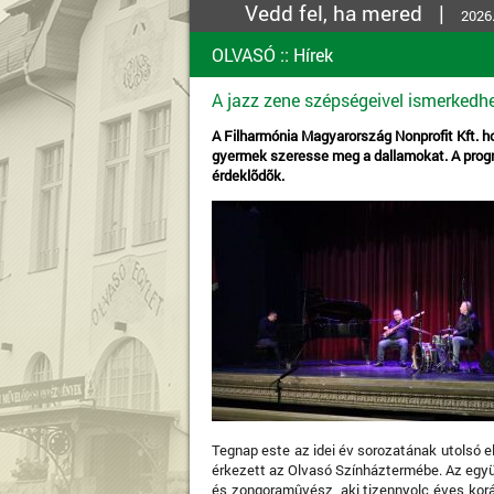
Vedd fel, ha mered |
2026.
OLVASÓ
::
Hírek
A jazz zene szépségeivel ismerkedh
A Filharmónia Magyarország Nonprofit Kft. h
gyermek szeresse meg a dallamokat. A progr
érdeklõdõk.
Tegnap este az idei év sorozatának utolsó e
érkezett az Olvasó Színháztermébe. Az együt
és zongoramûvész, aki tizennyolc éves koráb