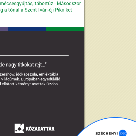
 mécsesgyújtás, tábortûz - Másodszor
 a tónál a Szent Iván-éji Pikniket
e nagy titkokat rejt...”
lézershow, idõkapszula, emléktábla
 világûrnek. Európában egyedülálló
l ellátott kéményt avattak Ózdon....