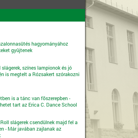
 szalonnasütés hagyományához
eket gyûjtenek
ll slágerek, színes lampionok és jó
én is megtelt a Rózsakert szórakozni
tben is a tánc van fõszerepben -
hetet tart az Erica C. Dance School
 Roll slágerek csendülnek majd fel a
n - Már javában zajlanak az
k