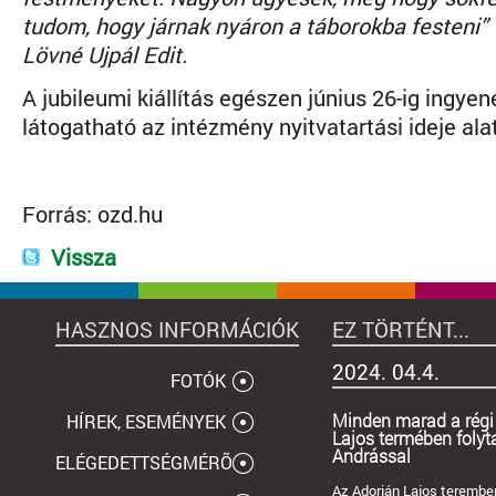
tudom, hogy járnak nyáron a táborokba festeni
Lövné Ujpál Edit.
A jubileumi kiállítás egészen június 26-ig ingye
látogatható az intézmény nyitvatartási ideje alat
Forrás:
ozd.hu
Vissza
HASZNOS INFORMÁCIÓK
EZ TÖRTÉNT...
2024. 04.4.
FOTÓK
Minden marad a régi
HÍREK, ESEMÉNYEK
Lajos termében foly
Andrással
ELÉGEDETTSÉGMÉRÕ
Az Adorján Lajos teremben