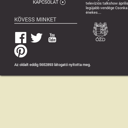
KAPCSOLAT
televíziós talkshow ápril
legújabb vendége Csonka 
énekes....
KÖVESS MINKET
Az oldalt eddig 5652893 látogató nyitotta meg.