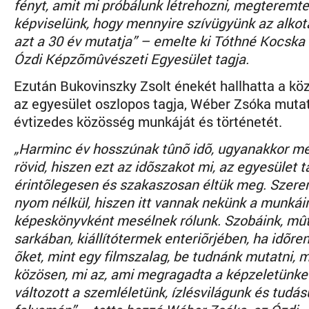
fényt, amit mi próbálunk létrehozni, megteremte
képviselünk, hogy mennyire szívügyünk az alkotá
azt a 30 év mutatja” – emelte ki Tóthné Kocska 
Ózdi Képzõmûvészeti Egyesület tagja.
Ezután Bukovinszky Zsolt énekét hallhatta a kö
az egyesület oszlopos tagja, Wéber Zsóka muta
évtizedes közösség munkáját és történetét.
„Harminc év hosszúnak tûnõ idõ, ugyanakkor mé
rövid, hiszen ezt az idõszakot mi, az egyesület t
érintõlegesen és szakaszosan éltük meg. Szer
nyom nélkül, hiszen itt vannak nekünk a munkái
képeskönyvként mesélnek rólunk. Szobáink, mû
sarkában, kiállítótermek enteriõrjében, ha idõre
õket, mint egy filmszalag, be tudnánk mutatni, m
közösen, mi az, ami megragadta a képzeletünke
változott a szemléletünk, ízlésvilágunk és tudá