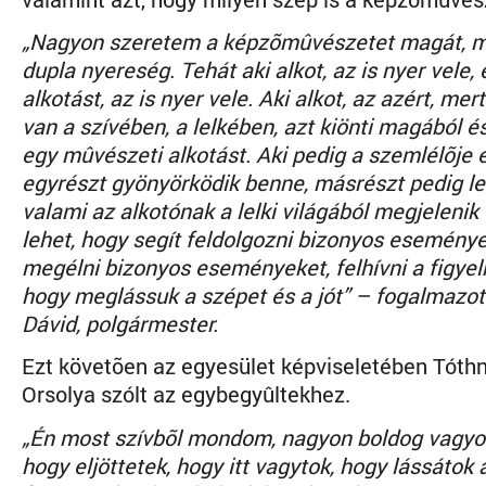
„Nagyon szeretem a képzõmûvészetet magát, m
dupla nyereség. Tehát aki alkot, az is nyer vele, 
alkotást, az is nyer vele. Aki alkot, az azért, me
van a szívében, a lelkében, azt kiönti magából é
egy mûvészeti alkotást. Aki pedig a szemlélõje 
egyrészt gyönyörködik benne, másrészt pedig le
valami az alkotónak a lelki világából megjelenik e
lehet, hogy segít feldolgozni bizonyos eseménye
megélni bizonyos eseményeket, felhívni a figyel
hogy meglássuk a szépet és a jót” – fogalmazot
Dávid, polgármester.
Ezt követõen az egyesület képviseletében Tóth
Orsolya szólt az egybegyûltekhez.
„Én most szívbõl mondom, nagyon boldog vagy
hogy eljöttetek, hogy itt vagytok, hogy lássátok 