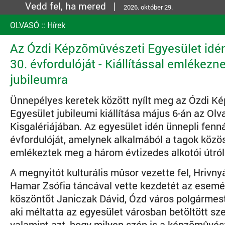
Vedd fel, ha mered |
2026. október 29.
OLVASÓ
::
Hírek
Az Ózdi Képzõmûvészeti Egyesület idé
30. évfordulóját - Kiállítással emlékezn
jubileumra
Ünnepélyes keretek között nyílt meg az Ózdi K
Egyesület jubileumi kiállítása május 6-án az Olv
Kisgalériájában. Az egyesület idén ünnepli fenn
évfordulóját, amelynek alkalmából a tagok közös 
emlékeztek meg a három évtizedes alkotói útról
A megnyitót kulturális mûsor vezette fel, Hrivn
Hamar Zsófia táncával vette kezdetét az esemé
köszöntõt Janiczak Dávid, Ózd város polgármes
aki méltatta az egyesület városban betöltött sze
valamint azt, hogy milyen szép is a képzõmûvés