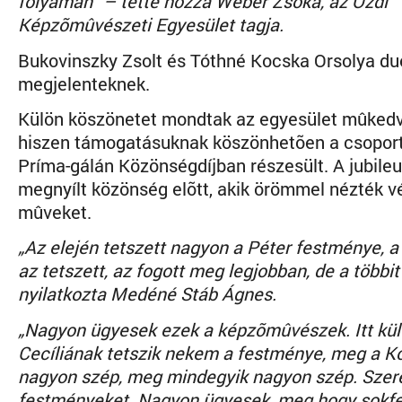
folyamán” – tette hozzá Wéber Zsóka, az Ózdi
Képzõmûvészeti Egyesület tagja.
Bukovinszky Zsolt és Tóthné Kocska Orsolya due
megjelenteknek.
Külön köszönetet mondtak az egyesület mûkedve
hiszen támogatásuknak köszönhetõen a csoport
Príma-gálán Közönségdíjban részesült. A jubileu
megnyílt közönség elõtt, akik örömmel nézték vég
mûveket.
„Az elején tetszett nagyon a Péter festménye, a
az tetszett, az fogott meg legjobban, de a többi
nyilatkozta Medéné Stáb Ágnes.
„Nagyon ügyesek ezek a képzõmûvészek. Itt kü
Cecíliának tetszik nekem a festménye, meg a Ko
nagyon szép, meg mindegyik nagyon szép. Szer
festményeket. Nagyon ügyesek, meg hogy sokfel