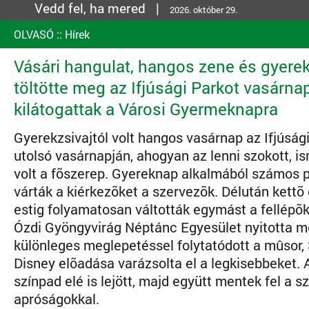
Vedd fel, ha mered |
2026. október 29.
OLVASÓ
::
Hírek
Vásári hangulat, hangos zene és gyerek
töltötte meg az Ifjúsági Parkot vasárna
kilátogattak a Városi Gyermeknapra
Gyerekzsivajtól volt hangos vasárnap az Ifjúság
utolsó vasárnapján, ahogyan az lenni szokott, is
volt a fõszerep. Gyereknap alkalmából számos
várták a kiérkezõket a szervezõk. Délután kettõ
estig folyamatosan váltották egymást a fellépõk
Ózdi Gyöngyvirág Néptánc Egyesület nyitotta m
különleges meglepetéssel folytatódott a mûsor, 
Disney elõadása varázsolta el a legkisebbeket.
színpad elé is lejött, majd együtt mentek fel a s
apróságokkal.