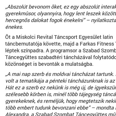
„Abszolút bevonom õket, ez egy abszolút interak
gyerekmûsor, olyannyira, hogy lent leszek közöt
hercegnõs dalokat fogok énekelni” – nyilatkozta 
énekes.
Õt a Miskolci Revital Táncsport Egyesület latin
táncbemutatója követte, majd a Farkas Fitness 
léptek színpadra. A programsor a Szabad Szom
Táncegyüttes szabadtéri táncházával folytatódot
közönséget is bevonták a mulatságba.
„A mai nap szerb és moldvai táncházat tartunk.
volt a tematikája a pénteki táncházunknak is az
Hát ez a szerb ez nekünk is még új, de igyekszü
szélesebb körben is, minél több tájegység táncá
gyerekeknek, és reméljük, hogy megtetszik neki
több embert tudunk bevonzani ebbe” – mondta 
Alexandra, a Szabad Szombat Táncegyüttes mûv