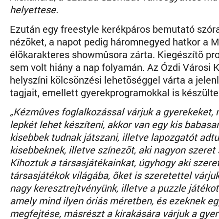
helyettese.
Ezután egy freestyle kerékpáros bemutató szór
nézõket, a napot pedig háromnegyed hatkor a 
élõkarakteres showmûsora zárta. Kiegészítõ p
sem volt hiány a nap folyamán. Az Ózdi Városi 
helyszíni kölcsönzési lehetõséggel várta a jelen
tagjait, emellett gyerekprogramokkal is készülte
„Kézmûves foglalkozással várjuk a gyerekeket,
lepkét lehet készíteni, akkor van egy kis babasa
kisebbek tudnak játszani, illetve lapozgatót adtu
kisebbeknek, illetve színezõt, aki nagyon szeret 
Kihoztuk a társasjátékainkat, úgyhogy aki szere
társasjátékok világába, õket is szeretettel várjuk
nagy keresztrejtvényünk, illetve a puzzle játékot
amely mind ilyen óriás méretben, és ezeknek eg
megfejtése, másrészt a kirakására várjuk a gyer