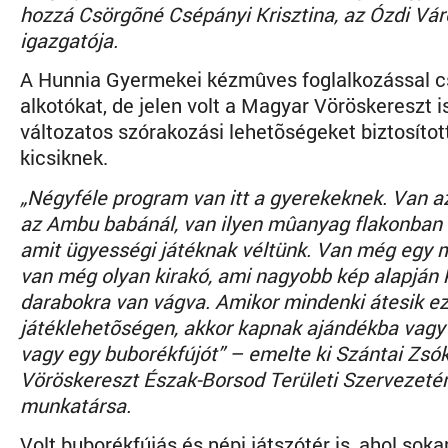
hozzá Csörgõné Csépányi Krisztina, az Ózdi Vár
igazgatója.
A Hunnia Gyermekei kézmûves foglalkozással cs
alkotókat, de jelen volt a Magyar Vöröskereszt is
változatos szórakozási lehetõségeket biztosítot
kicsiknek.
„Négyféle program van itt a gyerekeknek. Van a
az Ambu babánál, van ilyen mûanyag flakonban v
amit ügyességi játéknak véltünk. Van még egy 
van még olyan kirakó, ami nagyobb kép alapján 
darabokra van vágva. Amikor mindenki átesik e
játéklehetõségen, akkor kapnak ajándékba vagy 
vagy egy buborékfújót” – emelte ki Szántai Zsó
Vöröskereszt Észak-Borsod Területi Szervezetén
munkatársa.
Volt buborékfújás és népi játszótér is, ahol soka