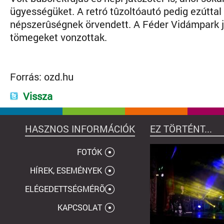
ügyességüket. A retró tûzoltóautó pedig ezúttal
népszerûségnek örvendett. A Féder Vidámpark j
tömegeket vonzottak.
Forrás:
ozd.hu
Vissza
HASZNOS INFORMÁCIÓK
EZ TÖRTÉNT...
FOTÓK
HÍREK, ESEMÉNYEK
ELÉGEDETTSÉGMÉRÕ
KAPCSOLAT