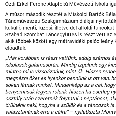
Ózdi Erkel Ferenc Alapfokú Mûvészeti Iskola iga
A mûsor második résztét a Miskolci Bartók Béla
Táncmûvészeti Szakgimnázium diákjai nyitották
küküllõ-menti, füzesi, illetve dél-alföldi táncokat
Szabad Szombat Táncegyüttes is részt vett az
akik többek között egy mátravidéki palóc leány 
elõadtak.
„Már korábban is részt vettünk, eddig számos é
iskolások gálamûsorán. Mindig izgulunk egy kicsi
mintha mi is vizsgáznánk, mint õk. Hiszen reng
megnézni õket és ilyenkor bennünk is ott van, 
sokan látnak minket. Mindenképp az a cél, hogy 
benyomásuk legyen rólunk, hiszen ha esetleg ny
osztály után szeretnék folytatni a néptáncot, a
örülnénk neki, hogyha a szülõk és a táncosok is
választanának erre a célra” – nyilatkozta Montv