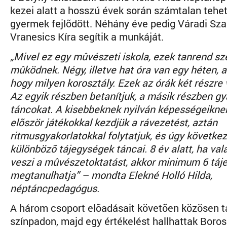
kezei alatt a hosszú évek során számtalan tehe
gyermek fejlõdött. Néhány éve pedig Váradi Sza
Vranesics Kíra segítik a munkáját.
„Mivel ez egy mûvészeti iskola, ezek tanrend sz
mûködnek. Négy, illetve hat óra van egy héten, a
hogy milyen korosztály. Ezek az órák két részre
Az egyik részben betanítjuk, a másik részben gy
táncokat. A kisebbeknek nyilván képességeikne
elõször játékokkal kezdjük a rávezetést, aztán
ritmusgyakorlatokkal folytatjuk, és úgy követke
különbözõ tájegységek táncai. 8 év alatt, ha val
veszi a mûvészetoktatást, akkor minimum 6 táj
megtanulhatja” – mondta Elekné Holló Hilda,
néptáncpedagógus.
A három csoport elõadásait követõen közösen t
színpadon, majd egy értékelést hallhattak Boros