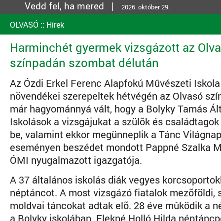
Vedd fel, ha mered |
2026. október 29.
OLVASÓ
::
Hírek
Harminchét gyermek vizsgázott az Olv
színpadán szombat délután
Az Ózdi Erkel Ferenc Alapfokú Mûvészeti Iskol
növendékei szerepeltek hétvégén az Olvasó sz
már hagyománnyá vált, hogy a Bolyky Tamás Ál
Iskolások a vizsgájukat a szülõk és családtagok
be, valamint ekkor megünneplik a Tánc Világnapj
eseményen beszédet mondott Pappné Szalka M
ÓMI nyugalmazott igazgatója.
A 37 általános iskolás diák vegyes korcsoportok
néptáncot. A most vizsgázó fiatalok mezõföldi, 
moldvai táncokat adtak elõ. 28 éve mûködik a n
a Bolyky iskolában. Elekné Holló Hilda néptán