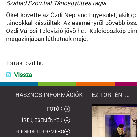
Szabad Szombat Táncegyüttes tagja.
Õket követte az Ózdi Néptánc Egyesület, akik g
táncokkal készültek. Az eseményrõl bõvebb össz
Ózdi Városi Televízió jövõ heti Kaleidoszkóp cí
magazinjában láthatnak majd.
forrás:
ozd.hu
Vissza
HASZNOS INFORMÁCIÓK
EZ TÖRTÉNT...
FOTÓK
HÍREK, ESEMÉNYEK
ELÉGEDETTSÉGMÉRÕ